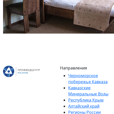
Направления
Черноморское
побережье Кавказа
Кавказские
Минеральные Воды
Республика Крым
Алтайский край
Регионы России