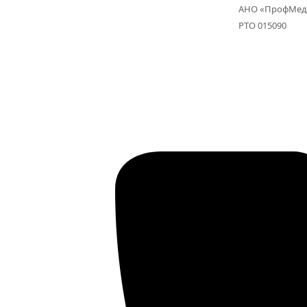
АНО «ПрофМед
РТО 015090