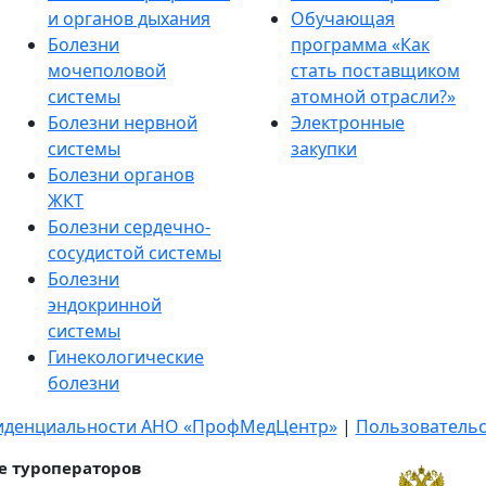
и органов дыхания
Обучающая
Болезни
программа «Как
мочеполовой
стать поставщиком
системы
атомной отрасли?»
Болезни нервной
Электронные
системы
закупки
Болезни органов
ЖКТ
Болезни сердечно-
сосудистой системы
Болезни
эндокринной
системы
Гинекологические
болезни
иденциальности АНО «ПрофМедЦентр»
|
Пользовательс
е туроператоров