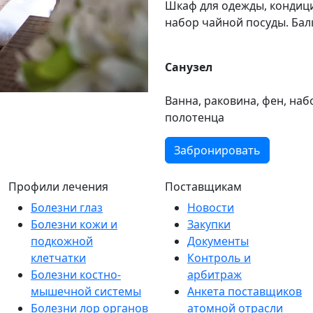
Шкаф для одежды, кондицио
набор чайной посуды. Бал
Санузел
Ванна, раковина, фен, на
полотенца
Забронировать
Профили лечения
Поставщикам
Болезни глаз
Новости
Болезни кожи и
Закупки
подкожной
Документы
клетчатки
Контроль и
Болезни костно-
арбитраж
мышечной системы
Анкета поставщиков
Болезни лор органов
атомной отрасли