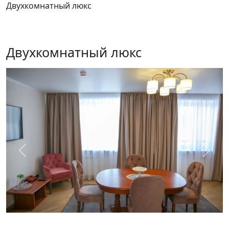
Двухкомнатный люкс
Двухкомнатный люкс
Предыдущий
След