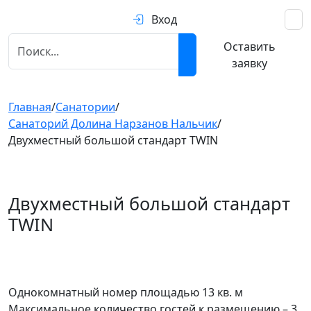
Вход
Оставить
заявку
Главная
/
Санатории
/
Санаторий Долина Нарзанов Нальчик
/
Двухместный большой стандарт TWIN
Двухместный большой стандарт
TWIN
Предыдущий
След
Однокомнатный номер площадью 13 кв. м
Максимальное количество гостей к размещению – 3