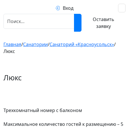
Вход
Оставить
заявку
Главная
/
Санатории
/
Санаторий «Красноусольск»
/
Люкс
Люкс
Предыдущий
След
Трехкомнатный номер с балконом
Максимальное количество гостей к размещению – 5