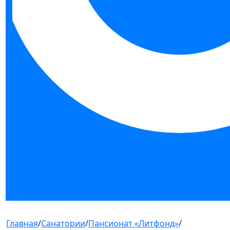
Главная
/
Санатории
/
Пансионат «Литфонд»
/