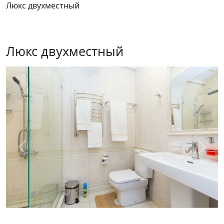
Люкс двухместный
Люкс двухместный
Предыдущий
След