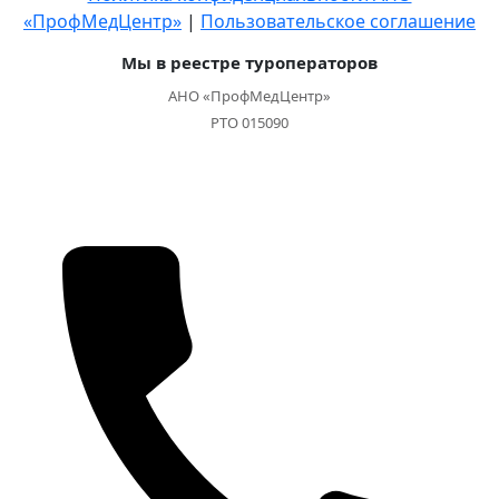
«ПрофМедЦентр»
|
Пользовательское соглашение
Мы в реестре туроператоров
АНО «ПрофМедЦентр»
РТО 015090