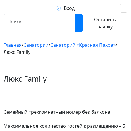
Вход
Оставить
заявку
Главная
/
Санатории
/
Санаторий «Красная Пахра»
/
Люкс Family
Люкс Family
Предыдущий
След
Семейный трехкомнатный номер без балкона
Максимальное количество гостей к размещению – 5