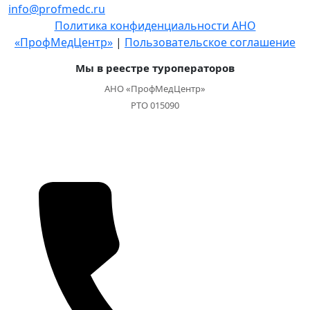
info@profmedc.ru
Политика конфиденциальности АНО
«ПрофМедЦентр»
|
Пользовательское соглашение
Мы в реестре туроператоров
АНО «ПрофМедЦентр»
РТО 015090