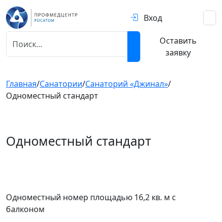
Вход
Оставить
заявку
Главная
/
Санатории
/
Санаторий «Джинал»
/
Одноместный стандарт
Одноместный стандарт
Предыдущий
След
Одноместный номер площадью 16,2 кв. м с
балконом