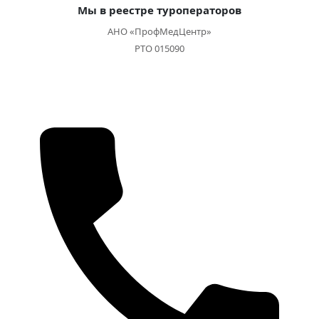
Мы в реестре туроператоров
АНО «ПрофМедЦентр»
РТО 015090