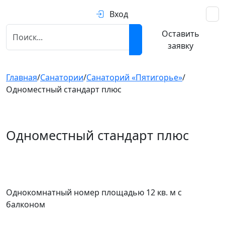
Вход
Оставить
заявку
Главная
/
Санатории
/
Санаторий «Пятигорье»
/
Одноместный стандарт плюс
Одноместный стандарт плюс
Предыдущий
След
Однокомнатный номер площадью 12 кв. м с
балконом