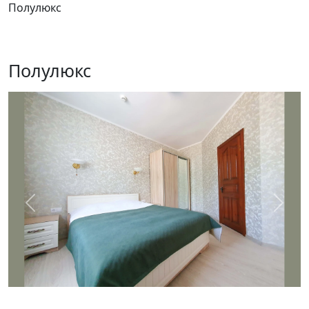
Полулюкс
Полулюкс
Предыдущий
След