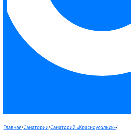
Главная
/
Санатории
/
Санаторий «Красноусольск»
/