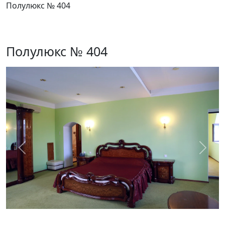
Полулюкс № 404
Полулюкс № 404
Предыдущий
След