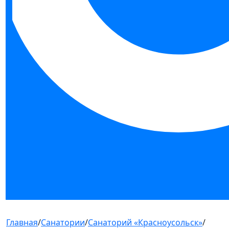
Главная
/
Санатории
/
Санаторий «Красноусольск»
/