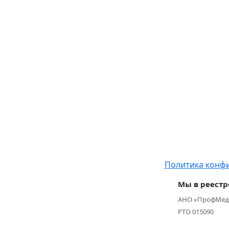
Политика конф
Мы в реестр
АНО «ПрофМед
РТО 015090