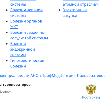
системы
атомной отрасли?»
Болезни нервной
Электронные
системы
закупки
Болезни органов
ЖКТ
Болезни сердечно-
сосудистой системы
Болезни
эндокринной
системы
Гинекологические
болезни
иденциальности АНО «ПрофМедЦентр»
|
Пользовательс
е туроператоров
Центр»