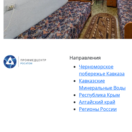
Направления
Черноморское
побережье Кавказа
Кавказские
Минеральные Воды
Республика Крым
Алтайский край
Регионы России