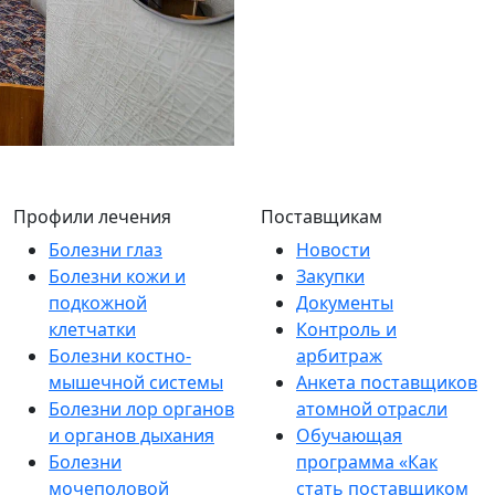
Профили лечения
Поставщикам
Болезни глаз
Новости
Болезни кожи и
Закупки
подкожной
Документы
клетчатки
Контроль и
Болезни костно-
арбитраж
мышечной системы
Анкета поставщиков
Болезни лор органов
атомной отрасли
и органов дыхания
Обучающая
Болезни
программа «Как
мочеполовой
стать поставщиком