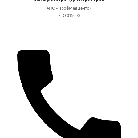
АНО «ПрофМедЦентр»
РТО 015090