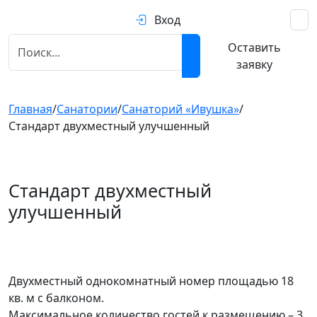
Вход
Оставить
заявку
Главная
/
Санатории
/
Санаторий «Ивушка»
/
Стандарт двухместный улучшенный
Стандарт двухместный
улучшенный
Предыдущий
След
Двухместный однокомнатный номер площадью 18
кв. м с балконом.
Максимальное количество гостей к размещению – 3