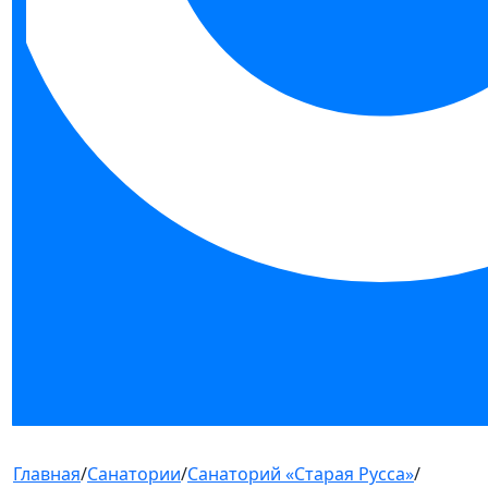
Главная
/
Санатории
/
Санаторий «Старая Русса»
/