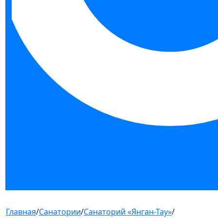
Главная
/
Санатории
/
Санаторий «Янган-Тау»
/