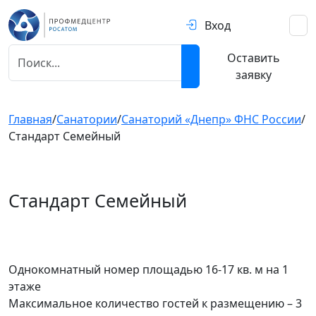
Вход
Оставить
заявку
Главная
/
Санатории
/
Санаторий «Днепр» ФНС России
/
Стандарт Семейный
Стандарт Семейный
Предыдущий
След
Однокомнатный номер площадью 16-17 кв. м на 1
этаже
Максимальное количество гостей к размещению – 3