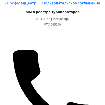
«ПрофМедЦентр»
|
Пользовательское соглашение
Мы в реестре туроператоров
АНО «ПрофМедЦентр»
РТО 015090