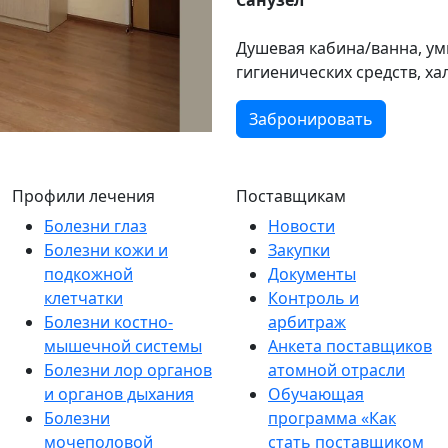
Санузел
Душевая кабина/ванна, ум
гигиенических средств, ха
Забронировать
Профили лечения
Поставщикам
Болезни глаз
Новости
Болезни кожи и
Закупки
подкожной
Документы
клетчатки
Контроль и
Болезни костно-
арбитраж
мышечной системы
Анкета поставщиков
Болезни лор органов
атомной отрасли
и органов дыхания
Обучающая
Болезни
программа «Как
мочеполовой
стать поставщиком