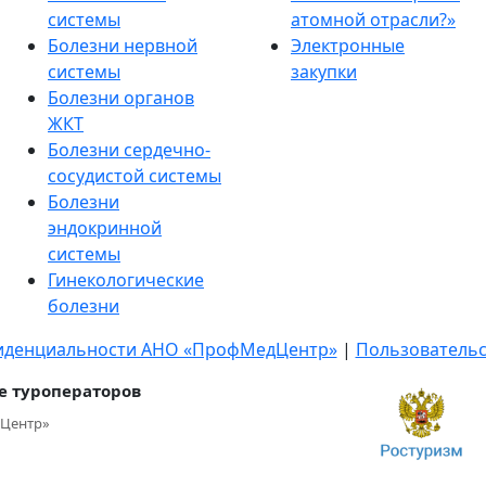
системы
атомной отрасли?»
Болезни нервной
Электронные
системы
закупки
Болезни органов
ЖКТ
Болезни сердечно-
сосудистой системы
Болезни
эндокринной
системы
Гинекологические
болезни
иденциальности АНО «ПрофМедЦентр»
|
Пользовательс
е туроператоров
Центр»