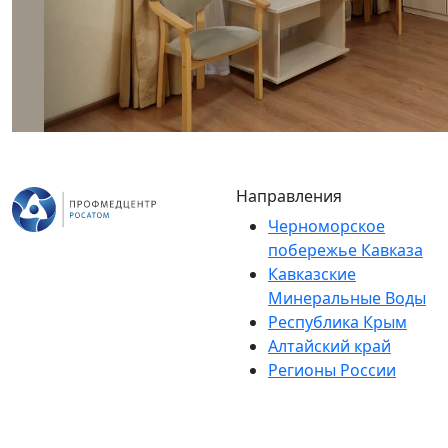
Направления
Черноморское
побережье Кавказа
Кавказские
Минеральные Воды
Республика Крым
Алтайский край
Регионы России