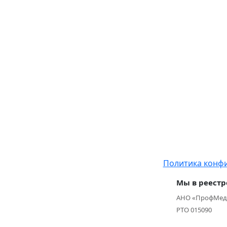
Политика конф
Мы в реестр
АНО «ПрофМед
РТО 015090