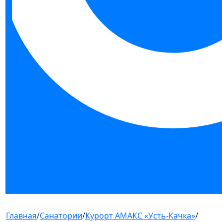
Главная
/
Санатории
/
Курорт АМАКС «Усть-Качка»
/