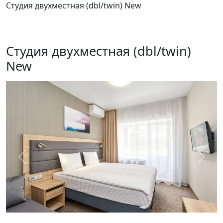
Студия двухместная (dbl/twin) New
Студия двухместная (dbl/twin)
New
Предыдущий
След