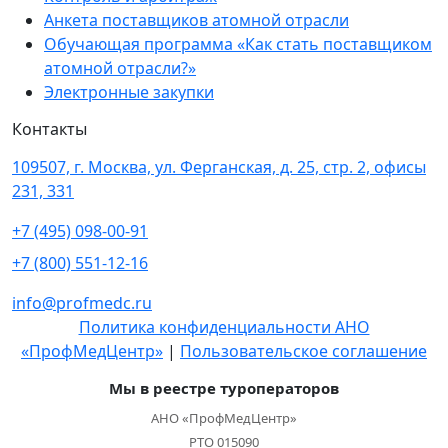
Анкета поставщиков атомной отрасли
Обучающая программа «Как стать поставщиком
атомной отрасли?»
Электронные закупки
Контакты
109507, г. Москва, ул. Ферганская, д. 25, стр. 2, офисы
231, 331
+7 (495) 098-00-91
+7 (800) 551-12-16
info@profmedc.ru
Политика конфиденциальности АНО
«ПрофМедЦентр»
|
Пользовательское соглашение
Мы в реестре туроператоров
АНО «ПрофМедЦентр»
РТО 015090