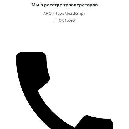
Мы в реестре туроператоров
АНО «ПрофМедЦентр»
РТО 015090