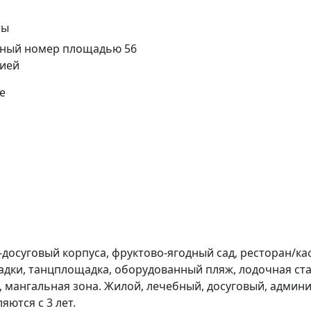
ты
ный номер площадью 56
жией
е
досуговый корпуса, фруктово-ягодный сад, ресторан/ка
щадки, танцплощадка, оборудованный пляж, лодочная с
р», мангальная зона. Жилой, лечебный, досуговый, адми
ются с 3 лет.