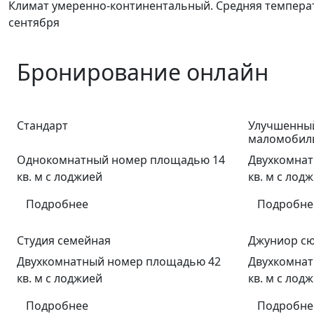
Климат умеренно-континентальный. Средняя температу
сентября
Бронирование онлайн
Стандарт
Улучшенный
маломобиль
Однокомнатный номер площадью 14
Двухкомнат
кв. м с лоджией
кв. м с лод
Подробнее
Подробне
Студия семейная
Джуниор с
Двухкомнатный номер площадью 42
Двухкомнат
кв. м с лоджией
кв. м с лод
Подробнее
Подробне