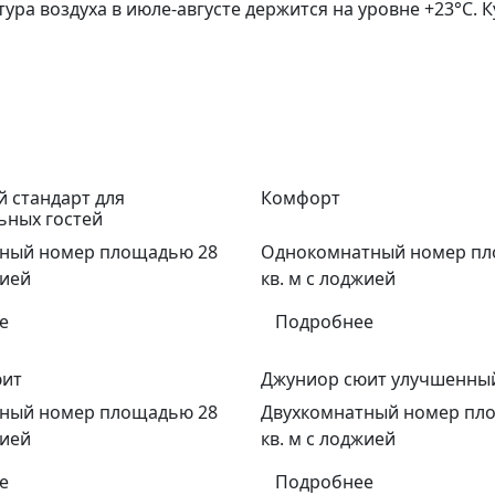
ра воздуха в июле-августе держится на уровне +23°С. К
 стандарт для
Комфорт
ных гостей
ный номер площадью 28
Однокомнатный номер пл
жией
кв. м с лоджией
е
Подробнее
юит
Джуниор сюит улучшенны
ный номер площадью 28
Двухкомнатный номер пл
жией
кв. м с лоджией
е
Подробнее